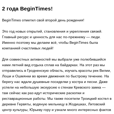
2 года BeginTimes!
BeginTimes отметил свой второй день рождения!
Это год новых открытий, становления и укрепления связей.
Главный ресурс и ценность для нас по-прежнему — люди.
Именно поэтому мы делаем всё, чтобы BeginTimes была
компанией счастливых людей!
Для совместных активностей мы выбрали уже полюбившийся
нами летний вид отдыха сплав на байдарках. На этот раз мы
отправились в Гродненскую область, изучать красоты рек Вилии,
Лоши и Ошмянки во время движения по быстрому течению. На
берегу нас ждали душевные посиделки у костра и песни. Даже
успели на небольшую экскурсию к стенам Кревского замка —
там сейчас как раз идут исторические раскопки и
реставрационные работы. Мы также посетили Троицкий костел в
деревне Гервяты, водяную мельницу в Жодишках, Литовский
центр культуры, Юрьеву гору и узнали много интересных фактов