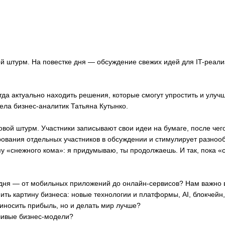
вой штурм. На повестке дня — обсуждение свежих идей для IT-реа
да актуально находить решения, которые смогут упростить и улучш
ела бизнес-аналитик Татьяна Кутынко.
вой штурм. Участники записывают свои идеи на бумаге, после чег
ования отдельных участников в обсуждении и стимулирует разноо
 «снежного кома»: я придумываю, ты продолжаешь. И так, пока «сн
дня — от мобильных приложений до онлайн-сервисов? Нам важно в
нить картину бизнеса: новые технологии и платформы, AI, блокчей
риносить прибыль, но и делать мир лучше?
чивые бизнес-модели?