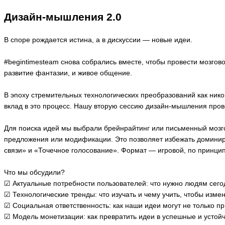
Дизайн-мышления 2.0
В споре рождается истина, а в дискуссии — новые идеи.
#begintimesteam снова собрались вместе, чтобы провести мозго
развитие фантазии, и живое общение.
В эпоху стремительных технологических преобразований как никог
вклад в это процесс. Нашу вторую сессию дизайн-мышления пров
Для поиска идей мы выбрали брейнрайтинг или письменный мозго
предложения или модификации. Это позволяет избежать доминир
связи» и «Точечное голосование». Формат — игровой, по принципу
Что мы обсудили?
☑ Актуальные потребности пользователей: что нужно людям сего
☑ Технологические тренды: что изучать и чему учить, чтобы изме
☑ Социальная ответственность: как наши идеи могут не только п
☑ Модель монетизации: как превратить идеи в успешные и устой