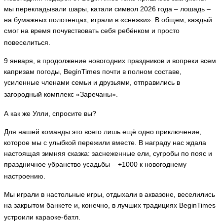
мы перекладывали шары, катали символ 2026 года – лошадь –
на бумажных полотенцах, играли в «снежки». В общем, каждый
смог на время почувствовать себя ребёнком и просто
повеселиться.
9 января, в продолжение новогодних праздников и вопреки всем
капризам погоды, BeginTimes почти в полном составе,
усиленные членами семьи и друзьями, отправились в
загородный комплекс «Заречаны».
А как же Улли, спросите вы?
Для нашей команды это всего лишь ещё одно приключение,
которое мы с улыбкой пережили вместе. В награду нас ждала
настоящая зимняя сказка: заснеженные ели, сугробы по пояс и
праздничное убранство усадьбы – +1000 к новогоднему
настроению.
Мы играли в настольные игры, отдыхали в аквазоне, веселились
на закрытом банкете и, конечно, в лучших традициях BeginTimes
устроили караоке-батл.