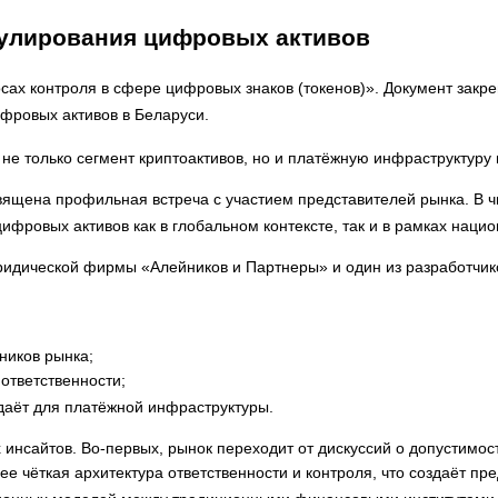
егулирования цифровых активов
сах контроля в сфере цифровых знаков (токенов)». Документ закр
фровых активов в Беларуси.
не только сегмент криптоактивов, но и платёжную инфраструктуру 
ящена профильная встреча с участием представителей рынка. В чи
фровых активов как в глобальном контексте, так и в рамках наци
дической фирмы «Алейников и Партнеры» и один из разработчико
ников рынка;
ответственности;
здаёт для платёжной инфраструктуры.
 инсайтов. Во-первых, рынок переходит от дискуссий о допустимо
 чёткая архитектура ответственности и контроля, что создаёт пре