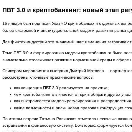
ПВТ 3.0 и криптобанкинг: новый этап р
16 января был подписан Указ «О криптобанках и отдельных вопро
более системной и институциональной модели развития рынка ци
Для финтех-индустрии это значимый шаг: изменения затрагивают 
Теме ПВТ 3.0 и формированию модели криптобанкинга была посв
внимательно отслеживает развитие нормативной среды в сфере ци
Спикером мероприятия выступил Дмитрий Матвеев — партнёр юри
рассмотрены ключевые практические вопросы:
как концепция ПВТ 3.0 реализуется на практике;
чем криптобанкинг отличается от криптобирж и других участ
как выстраивается модель регулирования и распределения 
какие возможности и риски новая правовая конструкция со
По итогам встречи Татьяна Равинская отметила несколько важных
встраивания в финансовую систему. Во-вторых, формируется более