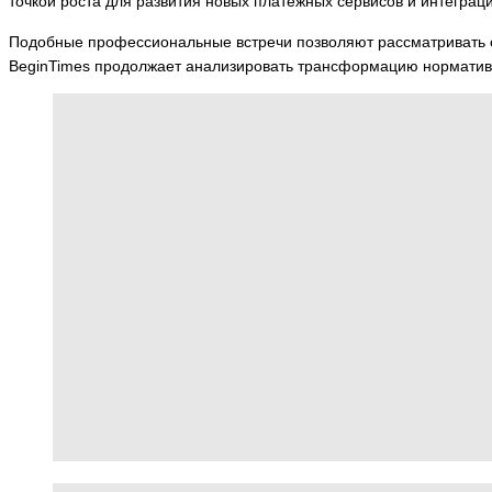
точкой роста для развития новых платёжных сервисов и интегр
Подобные профессиональные встречи позволяют рассматривать сл
BeginTimes продолжает анализировать трансформацию норматив