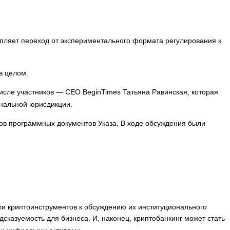
епляет переход от экспериментального формата регулирования к
в целом.
сле участников — CEO BeginTimes Татьяна Равинская, которая
ональной юрисдикции.
в программных документов Указа. В ходе обсуждения были
сти криптоинструментов к обсуждению их институционального
дсказуемость для бизнеса. И, наконец, криптобанкинг может стать